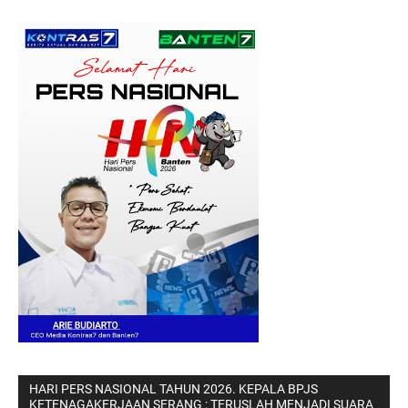
HARI PERS NASIONAL TAHUN 2026. KEPALA BPJS
KETENAGAKERJAAN SERANG : TERUSLAH MENJADI SUARA