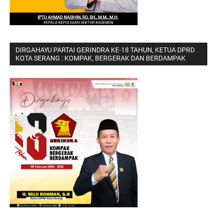
DIRGAHAYU PARTAI GERINDRA KE-18 TAHUN, KETUA DPRD
KOTA SERANG : KOMPAK, BERGERAK DAN BERDAMPAK