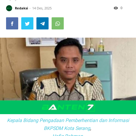
0
Redaksi
14 Des, 2025
Kepala Bidang Pengadaan Pemberhentian dan Informasi
BKPSDM Kota Serang
,