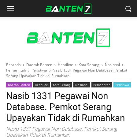
Beranda
Daerah Banten
Headline
Kota Serang
Nasional
Pemerintah
Peristiwa
Nasib 1331 Pegawai Non Database. Pemkot
Serang Upayakan Tidak di Rumahkan
Daerah Banten
Headline
Kota Serang
Nasional
Pemerintah
Peristiwa
Nasib 1331 Pegawai Non
Database. Pemkot Serang
Upayakan Tidak di Rumahkan
Nasib 1331 Pegawai Non Database. Pemkot Serang
Upayakan Tidak di Rumahkan