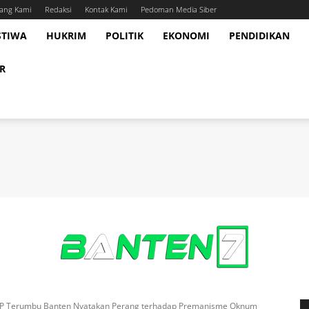
ang Kami
Redaksi
Kontak Kami
Pedoman Media Siber
STIWA
HUKRIM
POLITIK
EKONOMI
PENDIDIKAN
R
P Terumbu Banten Nyatakan Perang terhadap Premanisme Oknum