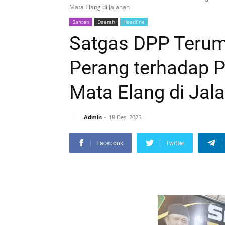
Mata Elang di Jalanan
Banten
Daerah
Headline
Satgas DPP Terum
Perang terhadap
Mata Elang di Jal
Admin
18 Des, 2025
Facebook
Twitter