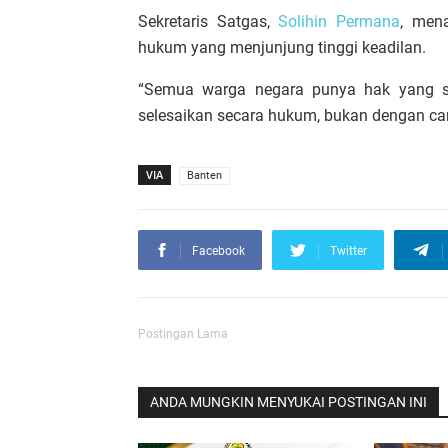
Sekretaris Satgas,
Solihin Permana
, men
hukum yang menjunjung tinggi keadilan.
“Semua warga negara punya hak yang s
selesaikan secara hukum, bukan dengan car
VIA
Banten
Facebook
Twitter
Postingan Lama
ANDA MUNGKIN MENYUKAI POSTINGAN INI