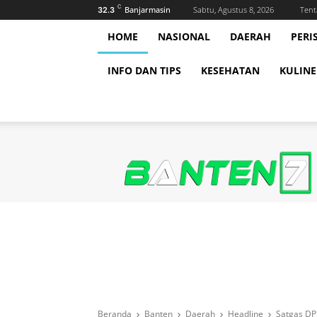
C
Banjarmasin
Sabtu, Agustus 8, 2026
Tent
32.3
HOME
NASIONAL
DAERAH
PERI
INFO DAN TIPS
KESEHATAN
KULINE
Beranda
Banten
Daerah
Headline
Satgas DP