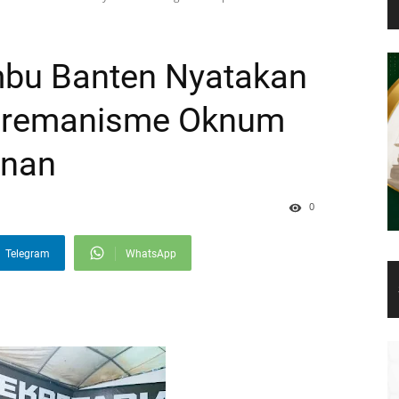
bu Banten Nyatakan
 Premanisme Oknum
anan
0
Telegram
WhatsApp